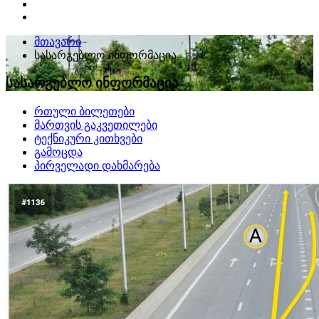
მთავარი
სასარგებლო ინფორმაცია
სასარგებლო ინფორმაცია
რთული ბილეთები
მართვის გაკვეთილები
ტექნიკური კითხვები
გამოცდა
პირველადი დახმარება