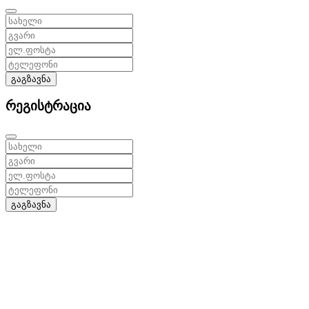
გაგზავნა
რეგისტრაცია
გაგზავნა