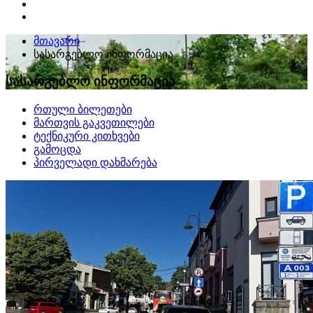
მთავარი
სასარგებლო ინფორმაცია
სასარგებლო ინფორმაცია
რთული ბილეთები
მართვის გაკვეთილები
ტექნიკური კითხვები
გამოცდა
პირველადი დახმარება