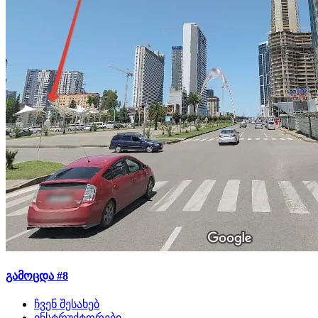
გამოცდა #8
ჩვენ შესახებ
ინსტრუქტორები