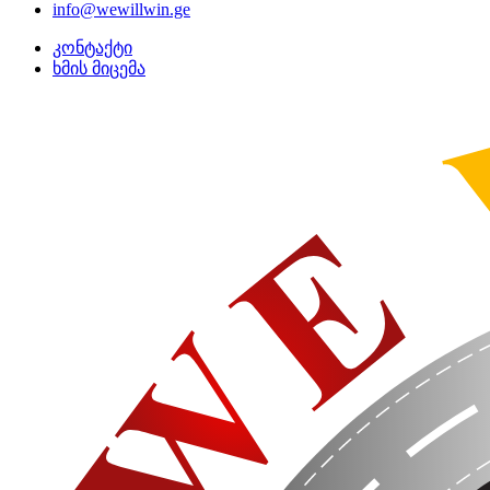
info@wewillwin.ge
კონტაქტი
ხმის მიცემა