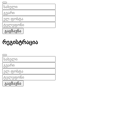
გაგზავნა
რეგისტრაცია
გაგზავნა