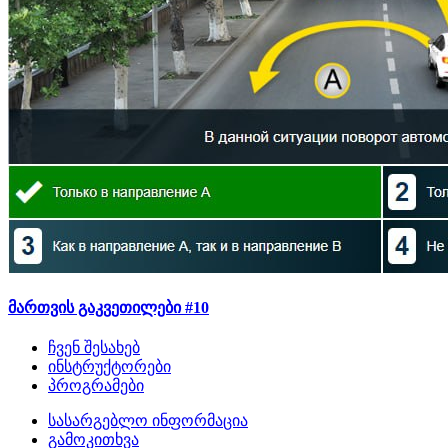
მართვის გაკვეთილები #10
ჩვენ შესახებ
ინსტრუქტორები
პროგრამები
სასარგებლო ინფორმაცია
გამოკითხვა