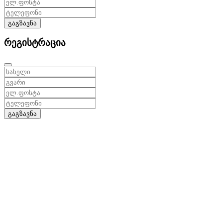
გაგზავნა
რეგისტრაცია
გაგზავნა