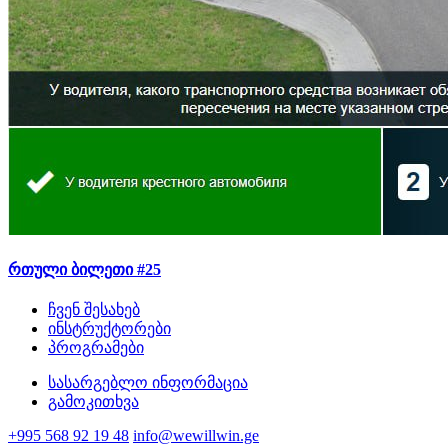
რთული ბილეთი #25
ჩვენ შესახებ
ინსტრუქტორები
პროგრამები
სასარგებლო ინფორმაცია
გამოკითხვა
+995 568 92 19 48
info@wewillwin.ge