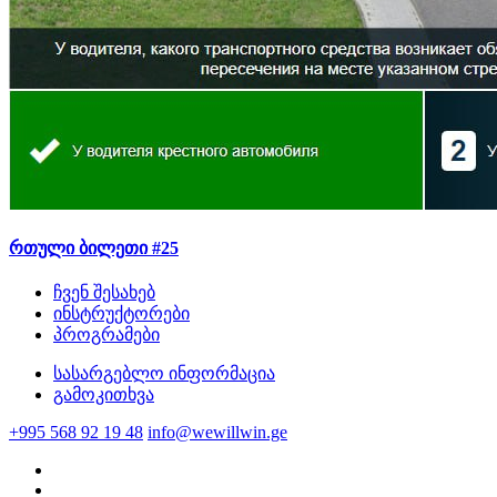
რთული ბილეთი #25
ჩვენ შესახებ
ინსტრუქტორები
პროგრამები
სასარგებლო ინფორმაცია
გამოკითხვა
+995 568 92 19 48
info@wewillwin.ge